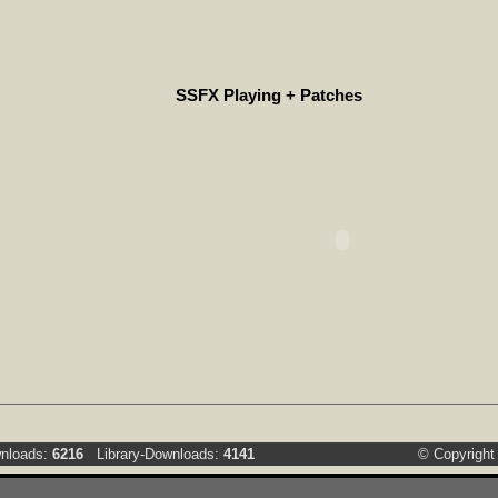
SSFX Playing + Patches
loads:
6216
Library-Downloads:
4141
© Copyrigh