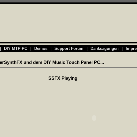
|
DIY MTP-PC
|
Demos
|
Support Forum
|
Danksagungen
|
Impr
perSynthFX und dem DIY Music Touch Panel PC...
SSFX Playing